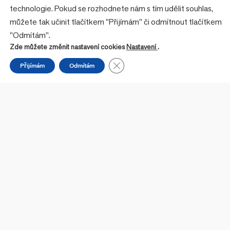
technologie. Pokud se rozhodnete nám s tím udělit souhlas,
můžete tak učinit tlačítkem "Přijímám" či odmítnout tlačítkem
"Odmítám".
Co dělám
Zde můžete změnit nastavení cookies
Nastavení
.
H2 COACHING
Close GDPR Cookie Banner
Přijímám
Odmítám