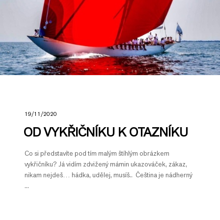
19/11/2020
OD VYKŘIČNÍKU K OTAZNÍKU
Co si představíte pod tím malým štíhlým obrázkem
vykřičníku? Já vidím zdvižený mámin ukazováček, zákaz,
nikam nejdeš… hádka, udělej, musíš.. Čeština je nádherný
...