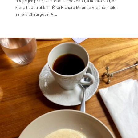
“Dejte jim práci, za kterou se poženou, a ne takovou, od
které budou utíkat.” Říká Richard Mirandě v jednom díle
seriálu Chirurgové. A ...