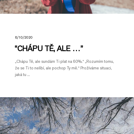
8/10/2020
“CHÁPU TĚ, ALE …”
„Chápu Tě, ale sundám Ti plat na 60%.“ „Rozumím tomu,
že se Ti to nelíbí, ale pochop Ty mě.“ Prožíváme situaci,
jaká tu ...