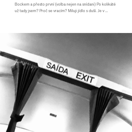
Bockem a přesto první (volba nejen na snídani) Po kolikáté
už tady jsem? Proč se vracím? Miluji jídlo s duší. Je v ...