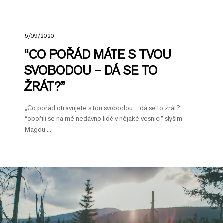
5/09/2020
“CO POŘÁD MÁTE S TVOU
SVOBODOU – DÁ SE TO
ŽRÁT?”
„Co pořád otravujete s tou svobodou – dá se to žrát?“
“obořili se na mě nedávno lidé v nějaké vesnici” slyším
Magdu ...