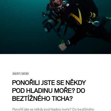
28/07/2020
PONOŘILI JSTE SE NĚKDY
POD HLADINU MOŘE? DO
BEZTÍŽNÉHO TICHA?
Ponořili jste se někdy pod hladinu moře? Do beztížného