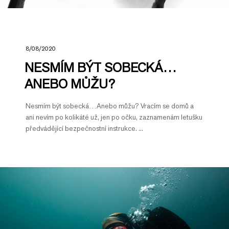
8/08/2020
NESMÍM BÝT SOBECKÁ…
ANEBO MŮŽU?
Nesmím být sobecká…Anebo můžu? Vracím se domů a
ani nevím po kolikáté už, jen po očku, zaznamenám letušku
předvádějící bezpečnostní instrukce. ...